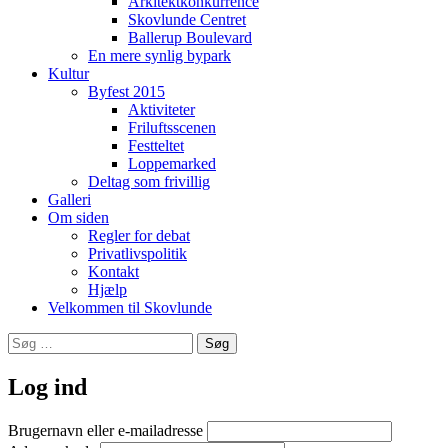
Arkitektkonkurrence
Skovlunde Centret
Ballerup Boulevard
En mere synlig bypark
Kultur
Byfest 2015
Aktiviteter
Friluftsscenen
Festteltet
Loppemarked
Deltag som frivillig
Galleri
Om siden
Regler for debat
Privatlivspolitik
Kontakt
Hjælp
Velkommen til Skovlunde
Søg
efter:
Log ind
Brugernavn eller e-mailadresse