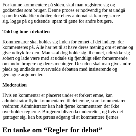
For kunne kommentere på siden, skal man registrere sig og
godkendes som bruger. Denne proces er nødvendig for at undgå
spam fra såkaldte robotter, der ellers automatisk kan registrere
sig, logge på og udsende spam til gene for andre brugere.
Takt og tone i debatten
Kommentarer skal holdes sig inden for emnet af det indlæg, der
kommenteres på. Alle har ret til at have deres mening om et emne og
give udtryk for den. Man skal dog holde sig til emnet, udtrykke sig
sobert og lade være med at udtale sig fjendtligt eller fornærmende
om andre brugere og deres meninger. Desuden skal man give andre
plads og undlade at overvælde debatten med insisterende og
gentagne argumenter.
Moderation
Hvis en kommentar er placeret under et forkert emne, kan
administrator flytte kommentaren til det emne, som kommentaren
vedrører. Administrator kan helt fjerne kommentarer, der ikke
overholder reglerne. Brugeren bliver da underrettet, og hvis det
gentager sig, kan brugerens adgang til at kommentere fjernes.
En tanke om “Regler for debat”