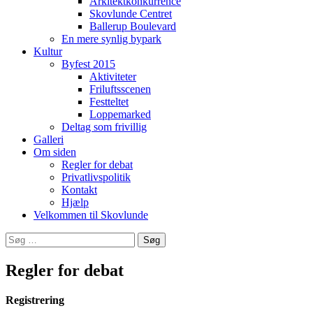
Arkitektkonkurrence
Skovlunde Centret
Ballerup Boulevard
En mere synlig bypark
Kultur
Byfest 2015
Aktiviteter
Friluftsscenen
Festteltet
Loppemarked
Deltag som frivillig
Galleri
Om siden
Regler for debat
Privatlivspolitik
Kontakt
Hjælp
Velkommen til Skovlunde
Søg
efter:
Regler for debat
Registrering