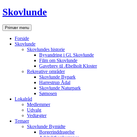
Hop
Skovlunde
til
indhold
Søg
Primær menu
Forside
Skovlunde
Skovlundes historie
Byvandring i Gl. Skovlunde
Film om Skovlunde
Gavebrev til Æbelholt Kloster
Rekreative områder
Skovlunde Bypark
Harrestrup Ådal
Skovlunde Naturpark
Sømosen
Lokalråd
Medlemmer
Udvalg
Vedtægter
Temaer
Skovlunde Bymidte
Borgerinddragelse