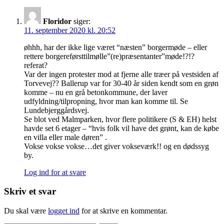
Floridor
siger:
11. september 2020 kl. 20:52
øhhh, har der ikke lige været “næsten” borgermøde – eller
rettere borgereførsttilmølle”(re)præsentanter”møde!?!?
referat?
Var der ingen protester mod at fjerne alle træer på vestsiden af
Torvevej?? Ballerup var for 30-40 år siden kendt som en grøn
komme – nu en grå betonkommune, der laver
udfyldning/tilpropning, hvor man kan komme til. Se
Lundebjerggårdsvej.
Se blot ved Malmparken, hvor flere politikere (S & EH) helst
havde set 6 etager – “hvis folk vil have det grønt, kan de købe
en villa eller male døren” .
Vokse vokse vokse…det giver vokseværk!! og en dødssyg
by.
Log ind for at svare
Skriv et svar
Du skal være
logget ind
for at skrive en kommentar.