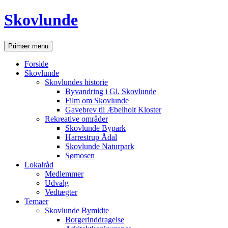
Hop
Skovlunde
til
indhold
Søg
Primær menu
Forside
Skovlunde
Skovlundes historie
Byvandring i Gl. Skovlunde
Film om Skovlunde
Gavebrev til Æbelholt Kloster
Rekreative områder
Skovlunde Bypark
Harrestrup Ådal
Skovlunde Naturpark
Sømosen
Lokalråd
Medlemmer
Udvalg
Vedtægter
Temaer
Skovlunde Bymidte
Borgerinddragelse