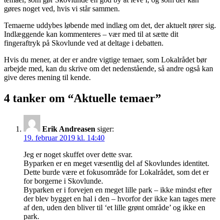
gøres noget ved, hvis vi står sammen.
Temaerne uddybes løbende med indlæg om det, der aktuelt rører sig.
Indlæggende kan kommenteres – vær med til at sætte dit
fingeraftryk på Skovlunde ved at deltage i debatten.
Hvis du mener, at der er andre vigtige temaer, som Lokalrådet bør
arbejde med, kan du skrive om det nedenstående, så andre også kan
give deres mening til kende.
4 tanker om “Aktuelle temaer”
Erik Andreasen
siger:
19. februar 2019 kl. 14:40
Jeg er noget skuffet over dette svar.
Byparken er en meget væsentlig del af Skovlundes identitet.
Dette burde være et fokusområde for Lokalrådet, som det er
for borgerne i Skovlunde.
Byparken er i forvejen en meget lille park – ikke mindst efter
der blev bygget en hal i den – hvorfor der ikke kan tages mere
af den, uden den bliver til ‘et lille grønt område’ og ikke en
park.