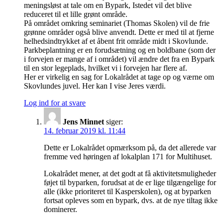
meningsløst at tale om en Bypark, Istedet vil det blive
reduceret til et lille grønt område.
På området omkring seminariet (Thomas Skolen) vil de frie
grønne områder også blive anvendt. Dette er med til at fjerne
helhedsindtrykket af et åbent frit område midt i Skovlunde.
Parkbeplantning er en forudsætning og en boldbane (som der
i forvejen er mange af i området) vil ændre det fra en Bypark
til en stor legeplads, hvilket vi i forvejen har flere af.
Her er virkelig en sag for Lokalrådet at tage op og værne om
Skovlundes juvel. Her kan I vise Jeres værdi.
Log ind for at svare
Jens Minnet
siger:
14. februar 2019 kl. 11:44
Dette er Lokalrådet opmærksom på, da det allerede var
fremme ved høringen af lokalplan 171 for Multihuset.
Lokalrådet mener, at det godt at få aktivitetsmuligheder
føjet til byparken, forudsat at de er lige tilgængelige for
alle (ikke prioriteret til Kasperskolen), og at byparken
fortsat opleves som en bypark, dvs. at de nye tiltag ikke
dominerer.