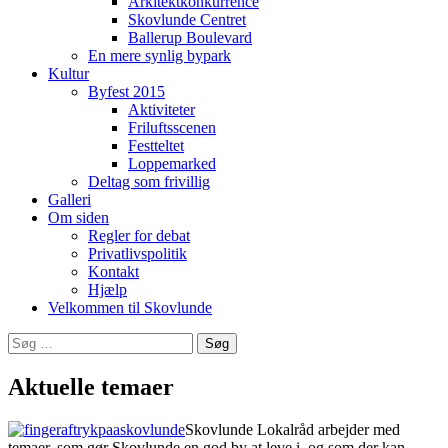
Arkitektkonkurrence
Skovlunde Centret
Ballerup Boulevard
En mere synlig bypark
Kultur
Byfest 2015
Aktiviteter
Friluftsscenen
Festteltet
Loppemarked
Deltag som frivillig
Galleri
Om siden
Regler for debat
Privatlivspolitik
Kontakt
Hjælp
Velkommen til Skovlunde
Søg
efter:
Aktuelle temaer
Skovlunde Lokalråd arbejder med
temaer, som gør Skovlunde en god by at leve i, og som der kan