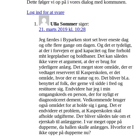
Dette følger vi op på i vores dialog med kommunen.
Log ind for at svare
Ulla Sommer
siger:
21. marts 2019 kl. 10:28
Jeg færdes i Byparken stort set hver eneste dag
og ofte flere gange om dagen. Og det er tydeligt,
at der i forvejen er god kapacitet og fine forhold
mht legepladser og boldbaner. Det kan således
ikke være et argument, at der er brug for
yderligere anlæg. Det meget store område, der er
vedtaget reserveret til Kasperskolen, er det
område, hvor der er natur og ro. Det bliver bl.a.
benyttet af folk, der gerne vil sidde i fred og
restituere sig. Endvidere har jeg i min
omgangskreds en person, der for nyligt er
diagnosticeret dement. Vedkommende bruger
også området for at holde sig i gang. Det er
endvidere et problem, at Kasperskolen skal
afholde udgifterne. Der bliver således tale om et
ejerskab til anlæggene. I var meget oppe på
dupperne, da hallen skulle anlægges. Hvorfor er I
ikke oppe på dupperne nu?