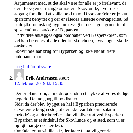
Argumentet med, at det skal være for alle er jo irrelevant, da
der i forvejen er mange områder i Skovlunde, hvor der er
adgang for alle til at spille bold m.m. Disse områder er jo kun
sparsomt benyttet og der er således allerede overkapacitet. Så
både økonomisk og byplanmæssigt er der ingen grund til at
spise endnu et stykke af Byparken.
Endvidere anlægges også boldbaner ved Kasperskolen, som
vel kan benyttes af alle udenfor skoletiden, hvis nogen skulle
ønske det.
Skovlunde har brug for Byparken og ikke endnu flere
boldbaner m.m.
Log ind for at svare
Erik Andreasen
siger:
12. februar 2019 kl. 15:36
Der er planer om, at inddrage endnu et stykke af vores dejlige
bypark. Denne gang til boldbaner.
Sidst da der blev bygget en hal i Byparken præciserede
daværende borgmester, at der ikke var tale om ¨salami
metode’ og at der herefter ikke vil blive rørt ved Byparken.
Byparken er et åndehul for Skovlunde og et sted, som vi er
rigtigt mange der færdes i.
Området er nu så lille, at yderligere tiltag vil gøre det