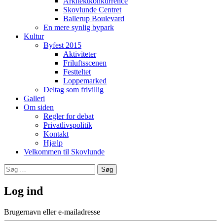
Arkitektkonkurrence
Skovlunde Centret
Ballerup Boulevard
En mere synlig bypark
Kultur
Byfest 2015
Aktiviteter
Friluftsscenen
Festteltet
Loppemarked
Deltag som frivillig
Galleri
Om siden
Regler for debat
Privatlivspolitik
Kontakt
Hjælp
Velkommen til Skovlunde
Søg
efter:
Log ind
Brugernavn eller e-mailadresse