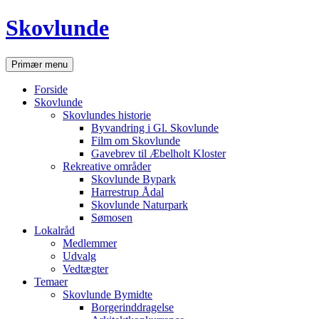
Hop
Skovlunde
til
indhold
Søg
Primær menu
Forside
Skovlunde
Skovlundes historie
Byvandring i Gl. Skovlunde
Film om Skovlunde
Gavebrev til Æbelholt Kloster
Rekreative områder
Skovlunde Bypark
Harrestrup Ådal
Skovlunde Naturpark
Sømosen
Lokalråd
Medlemmer
Udvalg
Vedtægter
Temaer
Skovlunde Bymidte
Borgerinddragelse