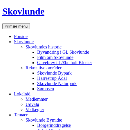
Hop
Skovlunde
til
indhold
Søg
Primær menu
Forside
Skovlunde
Skovlundes historie
Byvandring i Gl. Skovlunde
Film om Skovlunde
Gavebrev til Æbelholt Kloster
Rekreative områder
Skovlunde Bypark
Harrestrup Ådal
Skovlunde Naturpark
Sømosen
Lokalråd
Medlemmer
Udvalg
Vedtægter
Temaer
Skovlunde Bymidte
Borgerinddragelse