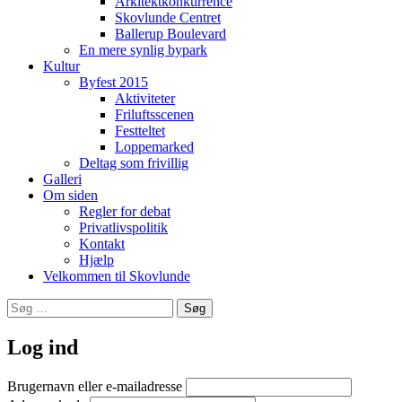
Arkitektkonkurrence
Skovlunde Centret
Ballerup Boulevard
En mere synlig bypark
Kultur
Byfest 2015
Aktiviteter
Friluftsscenen
Festteltet
Loppemarked
Deltag som frivillig
Galleri
Om siden
Regler for debat
Privatlivspolitik
Kontakt
Hjælp
Velkommen til Skovlunde
Søg
efter:
Log ind
Brugernavn eller e-mailadresse