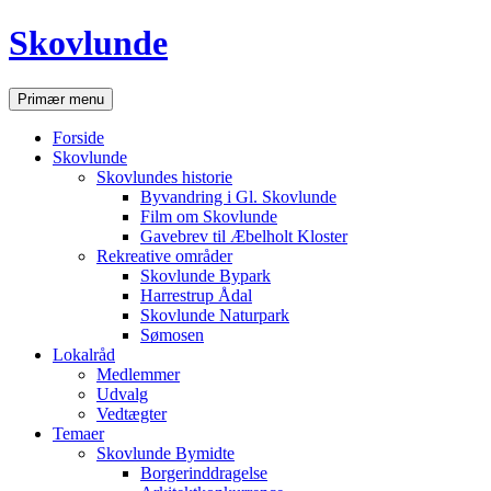
Hop
Skovlunde
til
indhold
Søg
Primær menu
Forside
Skovlunde
Skovlundes historie
Byvandring i Gl. Skovlunde
Film om Skovlunde
Gavebrev til Æbelholt Kloster
Rekreative områder
Skovlunde Bypark
Harrestrup Ådal
Skovlunde Naturpark
Sømosen
Lokalråd
Medlemmer
Udvalg
Vedtægter
Temaer
Skovlunde Bymidte
Borgerinddragelse