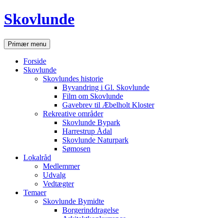
Hop
Skovlunde
til
indhold
Søg
Primær menu
Forside
Skovlunde
Skovlundes historie
Byvandring i Gl. Skovlunde
Film om Skovlunde
Gavebrev til Æbelholt Kloster
Rekreative områder
Skovlunde Bypark
Harrestrup Ådal
Skovlunde Naturpark
Sømosen
Lokalråd
Medlemmer
Udvalg
Vedtægter
Temaer
Skovlunde Bymidte
Borgerinddragelse