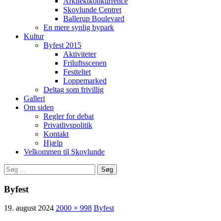
Arkitektkonkurrence
Skovlunde Centret
Ballerup Boulevard
En mere synlig bypark
Kultur
Byfest 2015
Aktiviteter
Friluftsscenen
Festteltet
Loppemarked
Deltag som frivillig
Galleri
Om siden
Regler for debat
Privatlivspolitik
Kontakt
Hjælp
Velkommen til Skovlunde
Søg
efter:
Byfest
19. august 2024
2000 × 998
Byfest