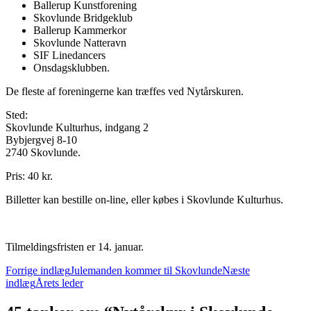
Ballerup Kunstforening
Skovlunde Bridgeklub
Ballerup Kammerkor
Skovlunde Natteravn
SIF Linedancers
Onsdagsklubben.
De fleste af foreningerne kan træffes ved Nytårskuren.
Sted:
Skovlunde Kulturhus, indgang 2
Bybjergvej 8-10
2740 Skovlunde.
Pris: 40 kr.
Billetter kan bestille on-line, eller købes i Skovlunde Kulturhus.
Tilmeldingsfristen er 14. januar.
Indlægsnavigation
Forrige indlæg
Julemanden kommer til Skovlunde
Næste
indlæg
Årets leder