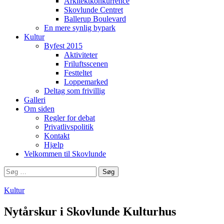
Arkitektkonkurrence
Skovlunde Centret
Ballerup Boulevard
En mere synlig bypark
Kultur
Byfest 2015
Aktiviteter
Friluftsscenen
Festteltet
Loppemarked
Deltag som frivillig
Galleri
Om siden
Regler for debat
Privatlivspolitik
Kontakt
Hjælp
Velkommen til Skovlunde
Søg
efter:
Kultur
Nytårskur i Skovlunde Kulturhus