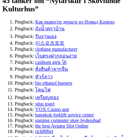
45 tanker om “Nytårskur i Skovlunde
Kulturhus”
Pingback:
Как вывести деньги из Номад Казино
Pingback:
ถังน้ำตราบ้าน
Pingback:
รับงานเอง
Pingback:
이스포츠토토
Pingback:
clothing manufacturer
Pingback:
เว็บตรงฝากถอนง่าย
Pingback:
casibom giriş 🚀
Pingback:
สั่งสินค้าจากจีน
Pingback:
ทัวร์ลาว
Pingback:
bio ethanol burners
Pingback:
โคมไฟ
Pingback:
เหรียญทอง
Pingback:
situs togel
Pingback:
VOX Casino app
Pingback:
bangkok forklift service center
Pingback:
gaming computer store hyderabad
Pingback:
the best Aviator Slot Online
Pingback:
rich89bet