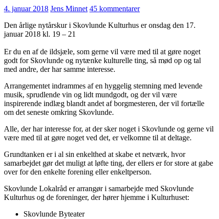
4. januar 2018
Jens Minnet
45 kommentarer
Den årlige nytårskur i Skovlunde Kulturhus er onsdag den 17.
januar 2018 kl. 19 – 21
Er du en af de ildsjæle, som gerne vil være med til at gøre noget
godt for Skovlunde og nytænke kulturelle ting, så mød op og tal
med andre, der har samme interesse.
Arrangementet indrammes af en hyggelig stemning med levende
musik, sprudlende vin og lidt mundgodt, og der vil være
inspirerende indlæg blandt andet af borgmesteren, der vil fortælle
om det seneste omkring Skovlunde.
Alle, der har interesse for, at der sker noget i Skovlunde og gerne vil
være med til at gøre noget ved det, er velkomne til at deltage.
Grundtanken er i al sin enkelthed at skabe et netværk, hvor
samarbejdet gør det muligt at løfte ting, der ellers er for store at gabe
over for den enkelte forening eller enkeltperson.
Skovlunde Lokalråd er arrangør i samarbejde med Skovlunde
Kulturhus og de foreninger, der hører hjemme i Kulturhuset:
Skovlunde Byteater