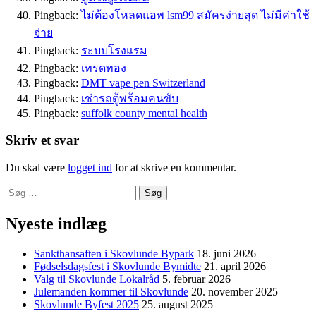
Pingback:
ไม่ต้องโหลดแอพ lsm99 สมัครง่ายสุด ไม่มีค่าใช้
จ่าย
Pingback:
ระบบโรงแรม
Pingback:
เทรดทอง
Pingback:
DMT vape pen Switzerland
Pingback:
เช่ารถตู้พร้อมคนขับ
Pingback:
suffolk county mental health
Skriv et svar
Du skal være
logget ind
for at skrive en kommentar.
Søg
efter:
Nyeste indlæg
Sankthansaften i Skovlunde Bypark
18. juni 2026
Fødselsdagsfest i Skovlunde Bymidte
21. april 2026
Valg til Skovlunde Lokalråd
5. februar 2026
Julemanden kommer til Skovlunde
20. november 2025
Skovlunde Byfest 2025
25. august 2025