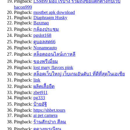
Pingback:
LSM99 มีอะไรบ้าง รวมถึงข้อแตกต่างกับเว็บ
bacon999
Pingback:
mostbet apk download
Pingback:
Diaphragm Husky
Pingback:
Baxmaq
Pingback:
กล้องประชุม
Pingback:
pgslot168
Pingback:
ดูบอลสด66
Pingback:
Nonameauto
Pingback:
สล็อตออนไลน์เกาหลี
Pingback:
ของพรีเมี่ยม
Pingback:
lost mary flavors pink
Pingback:
สล็อตเว็บใหญ่ เว็บเกมอันดับ1 ที่ดีที่สุดในเอเชีย
Pingback:
link
Pingback:
ผลิตเสื้อยืด
Pingback:
zbet911
Pingback:
pg333
Pingback:
ป้ายอัฐิ
Pingback:
https://shbet.tours
Pingback:
ai pet camera
Pingback:
ร้านสักปาก สีลม
Pingback:
ดูดวงยูเรเนียน