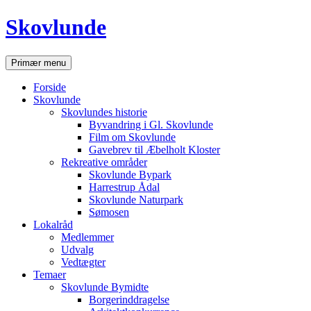
Hop
Skovlunde
til
indhold
Søg
Primær menu
Forside
Skovlunde
Skovlundes historie
Byvandring i Gl. Skovlunde
Film om Skovlunde
Gavebrev til Æbelholt Kloster
Rekreative områder
Skovlunde Bypark
Harrestrup Ådal
Skovlunde Naturpark
Sømosen
Lokalråd
Medlemmer
Udvalg
Vedtægter
Temaer
Skovlunde Bymidte
Borgerinddragelse