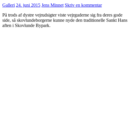
Galleri
24. juni 2015
Jens Minnet
Skriv en kommentar
På trods af dystre vejrudsigter viste vejrguderne sig fra deres gode
side, så skovlundeborgerne kunne nyde den traditionelle Sankt Hans
aften i Skovlunde Bypark.