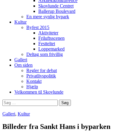
Arkitektkonkurrence
Skovlunde Centret
Ballerup Boulevard
En mere synlig bypark
Kultur
Byfest 2015
Aktiviteter
Friluftsscenen
Festteltet
Loppemarked
Deltag som frivillig
Galleri
Om siden
Regler for debat
Privatlivspolitik
Kontakt
Hjælp
Velkommen til Skovlunde
Søg
efter:
Galleri
,
Kultur
Billeder fra Sankt Hans i byparken