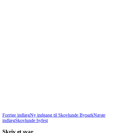
Indlægsnavigation
Forrige indlæg
Ny indgang til Skovlunde Bypark
Næste
indlæg
Skovlunde byfest
Skriv et svar