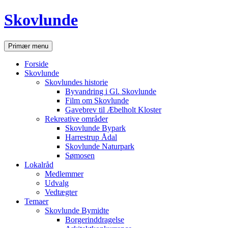
Hop
Skovlunde
til
indhold
Søg
Primær menu
Forside
Skovlunde
Skovlundes historie
Byvandring i Gl. Skovlunde
Film om Skovlunde
Gavebrev til Æbelholt Kloster
Rekreative områder
Skovlunde Bypark
Harrestrup Ådal
Skovlunde Naturpark
Sømosen
Lokalråd
Medlemmer
Udvalg
Vedtægter
Temaer
Skovlunde Bymidte
Borgerinddragelse