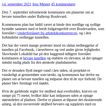
14. september 2021
Jens Minnet
45 kommentarer
Den 7. september informerede kommunen om planerne om at
bevare tunnellen under Ballerup Boulevard.
Kommunens plan har hidtil været at binde den nordlige og sydlige
bymidte sammen med et bredt fodgængerfelt over Boulevarden, som
foreslået i
vinderforslaget fra arkitektkonkurrencen
, og i den
forbindelse nedlægge tunnellen.
Det har der været mange protester imod en sådan nedlæggelse af
tunellen på Facebook, i læserbreve og ved andre givne lejligheder.
Skovlunde Lokalråd har på den baggrund tidligere foreslået
kommunen at
bevare tunellen
og etablere en elevator, så det optager
mindst mulig plads fra den ønskede pladsdannelse.
Der er desuden flydt meget vand i åen siden, så projektet er
vanskeligt at gennemføre som tænkt, og kommunen har derfor nu
planer om at bevare tunellen og indpasse den til de nye forhold. De
planer blev fremlagt ved mødet.
Hvis de gældende regler for stejlhed skal overholdes, kræves en
rampe på 75 meter, hvilket ikke kan indpasses uden at optage
størstedelen af pladsen. Derfor er planen at tilpasse det eksisterende
anlæg, så den nuværende stejlhed bevares og suppleres med en