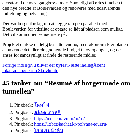
elevator til de mest gangbesværede. Samtidigt afkortes tunellen til
den nye bredde af Boulevarden og renoveres med tidssvarende
indretning og belysning.
Der var borgerforslag om at lægge rampen parallelt med
Boulevarden for yderlige at optage så lidt af pladsen som muligt.
Det vil kommunen se nærmere på.
Projektet er ikke endelig besluttet endnu, men økonomisk er planen
at anvende det allerede godkendte budget til overgangen, og det
anses for sandsynligt at finde de resterende midler.
Indlægsnavigation
Forrige indlæg
Nu bliver der byfest
Næste indlæg
Åbent
lokalrådsmøde om Skovlunde
45 tanker om “Resumé af borgermøde om
tunnellen”
Pingback:
โคมไฟ
Pingback:
สล็อต เกาหลี
Pingback:
https://musicbravo.ru/ru/ru/
Pingback:
https://1xbetskachat.kr-polyana-tour.ru/
Pingback:
โรงแรมหัวหิน