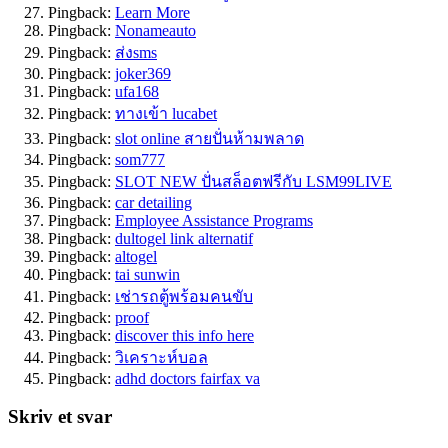
Pingback:
Learn More
Pingback:
Nonameauto
Pingback:
ส่งsms
Pingback:
joker369
Pingback:
ufa168
Pingback:
ทางเข้า lucabet
Pingback:
slot online สายปั่นห้ามพลาด
Pingback:
som777
Pingback:
SLOT NEW ปั่นสล็อตฟรีกับ LSM99LIVE
Pingback:
car detailing
Pingback:
Employee Assistance Programs
Pingback:
dultogel link alternatif
Pingback:
altogel
Pingback:
tai sunwin
Pingback:
เช่ารถตู้พร้อมคนขับ
Pingback:
proof
Pingback:
discover this info here
Pingback:
วิเคราะห์บอล
Pingback:
adhd doctors fairfax va
Skriv et svar