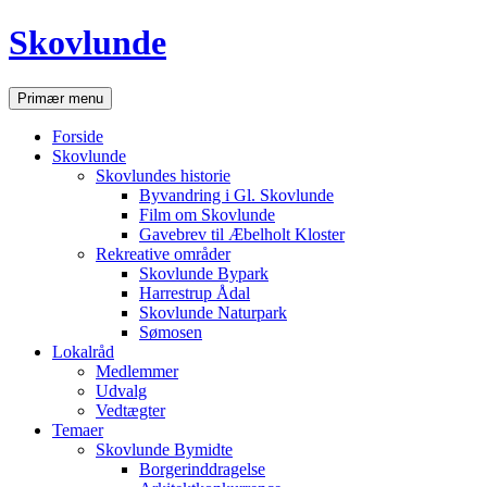
Hop
Skovlunde
til
indhold
Søg
Primær menu
Forside
Skovlunde
Skovlundes historie
Byvandring i Gl. Skovlunde
Film om Skovlunde
Gavebrev til Æbelholt Kloster
Rekreative områder
Skovlunde Bypark
Harrestrup Ådal
Skovlunde Naturpark
Sømosen
Lokalråd
Medlemmer
Udvalg
Vedtægter
Temaer
Skovlunde Bymidte
Borgerinddragelse