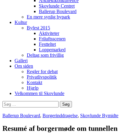
Arkitektkonkurrence
Skovlunde Centret
Ballerup Boulevard
En mere synlig bypark
Kultur
Byfest 2015
Aktiviteter
Friluftsscenen
Festteltet
Loppemarked
Deltag som frivillig
Galleri
Om siden
Regler for debat
Privatlivspolitik
Kontakt
Hjælp
Velkommen til Skovlunde
Søg
efter:
Ballerup Boulevard
,
Borgerinddragelse
,
Skovlunde Bymidte
Resumé af borgermøde om tunnellen