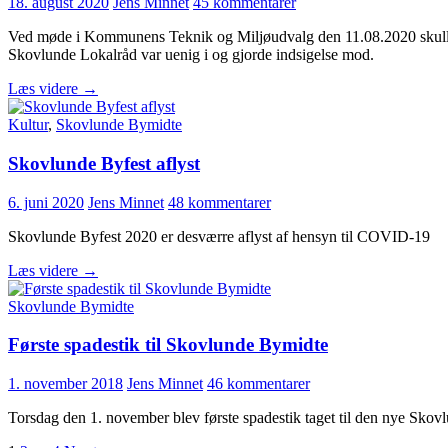
18. august 2020
Jens Minnet
45 kommentarer
Ved møde i Kommunens Teknik og Miljøudvalg den 11.08.2020 skulle udv
Skovlunde Lokalråd var uenig i og gjorde indsigelse mod.
Indsigelse
Læs videre
→
mod
projektskitse
Kultur
,
Skovlunde Bymidte
til
nyt
Skovlunde Byfest aflyst
byggeri
på
6. juni 2020
Jens Minnet
48 kommentarer
“Irma
p-
Skovlunde Byfest 2020 er desværre aflyst af hensyn til COVID-19
pladsen”
Skovlunde
Læs videre
→
Byfest
aflyst
Skovlunde Bymidte
Første spadestik til Skovlunde Bymidte
1. november 2018
Jens Minnet
46 kommentarer
Torsdag den 1. november blev første spadestik taget til den nye Sko