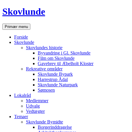
Hop
Skovlunde
til
indhold
Søg
Primær menu
Forside
Skovlunde
Skovlundes historie
Byvandring i Gl. Skovlunde
Film om Skovlunde
Gavebrev til Æbelholt Kloster
Rekreative områder
Skovlunde Bypark
Harrestrup Ådal
Skovlunde Naturpark
Sømosen
Lokalråd
Medlemmer
Udvalg
Vedtægter
Temaer
Skovlunde Bymidte
Borgerinddragelse