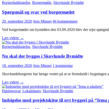
der
Borgerinddragelse
,
Borgermøde
,
Skovlunde Bymidte
ske
med
Spørgsmål og svar ved borgermødet
tunnelen?
20. september 2020
Jens Minnet
46 kommentarer
Ved borgermødet om bymidten den 03.09.2020 blev der rejst spørgmål 
Spørgsmål
Læs videre
→
og
svar
Borgerinddragelse
,
Skovlunde Bymidte
ved
borgermødet
Nu skal der bygges i Skovlunde Bymidte
18. september 2020
Jens Minnet
1 kommentar
Skovlundeborgerne har længe ventet på at se fremskridt i bygningen 
Nu
Læs videre
→
skal
der
Høringssvar
,
Lokalplaner
,
Skovlunde Bymidte
bygges
i
Indsigelse mod projektskitse til nyt byggeri på “Irma
Skovlunde
Bymidte