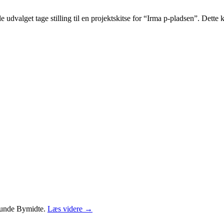
alget tage stilling til en projektskitse for “Irma p-pladsen”. Dette 
Første
vlunde Bymidte.
Læs videre
→
spadestik