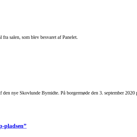
fra salen, som blev besvaret af Panelet.
af den nye Skovlunde Bymidte. På borgermøde den 3. september 2020 på 
 p-pladsen”