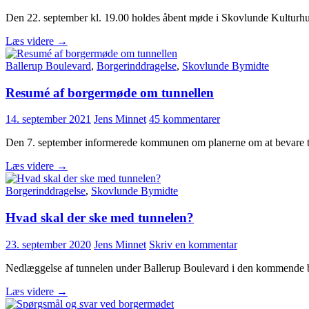
Den 22. september kl. 19.00 holdes åbent møde i Skovlunde Kulturhu
Åbent
Læs videre
→
lokalrådsmøde
om
Ballerup Boulevard
,
Borgerinddragelse
,
Skovlunde Bymidte
Skovlunde
Resumé af borgermøde om tunnellen
14. september 2021
Jens Minnet
45 kommentarer
Den 7. september informerede kommunen om planerne om at bevare t
Resumé
Læs videre
→
af
borgermøde
Borgerinddragelse
,
Skovlunde Bymidte
om
tunnellen
Hvad skal der ske med tunnelen?
23. september 2020
Jens Minnet
Skriv en kommentar
Nedlæggelse af tunnelen under Ballerup Boulevard i den kommende b
Hvad
Læs videre
→
skal