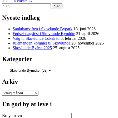
Indlægsnavigation
1
2
…
4
Næste →
Søg
efter:
Nyeste indlæg
Sankthansaften i Skovlunde Bypark
18. juni 2026
Fødselsdagsfest i Skovlunde Bymidte
21. april 2026
Valg til Skovlunde Lokalråd
5. februar 2026
Julemanden kommer til Skovlunde
20. november 2025
Skovlunde Byfest 2025
25. august 2025
Kategorier
Kategorier
Arkiv
Arkiv
En god by at leve i
Brugernavn