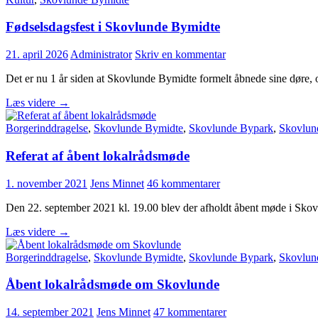
Fødselsdagsfest i Skovlunde Bymidte
21. april 2026
Administrator
Skriv en kommentar
Det er nu 1 år siden at Skovlunde Bymidte formelt åbnede sine døre, o
Fødselsdagsfest
Læs videre
→
i
Skovlunde
Borgerinddragelse
,
Skovlunde Bymidte
,
Skovlunde Bypark
,
Skovlun
Bymidte
Referat af åbent lokalrådsmøde
1. november 2021
Jens Minnet
46 kommentarer
Den 22. september 2021 kl. 19.00 blev der afholdt åbent møde i Sko
Referat
Læs videre
→
af
åbent
Borgerinddragelse
,
Skovlunde Bymidte
,
Skovlunde Bypark
,
Skovlun
lokalrådsmøde
Åbent lokalrådsmøde om Skovlunde
14. september 2021
Jens Minnet
47 kommentarer