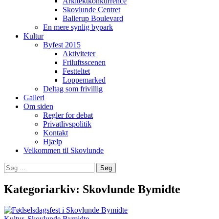
Arkitektkonkurrence
Skovlunde Centret
Ballerup Boulevard
En mere synlig bypark
Kultur
Byfest 2015
Aktiviteter
Friluftsscenen
Festteltet
Loppemarked
Deltag som frivillig
Galleri
Om siden
Regler for debat
Privatlivspolitik
Kontakt
Hjælp
Velkommen til Skovlunde
Søg
efter:
Kategoriarkiv: Skovlunde Bymidte
Kultur
,
Skovlunde Bymidte